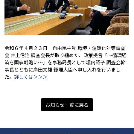
令和６年４月２３日 自由民主党 環境・温暖化対策調査
会 井上信治 調査会長が取り纏めた、政策提言「～循環経
済を国家戦略に～」を事務局長として堀内詔子 調査会幹
事長とともに岸田文雄 総理大臣へ申し入れを行いまし
た。
詳しくは＞＞＞
お知らせ一覧に戻る