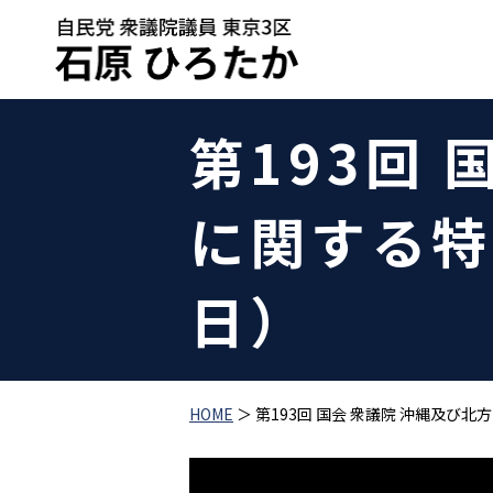
第193回
に関する特
日）
HOME
＞ 第193回 国会 衆議院 沖縄及び