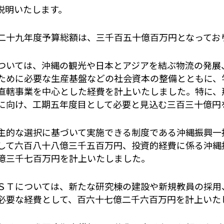
説明いたします。
十九年度予算総額は、三千百五十億百万円となってお
いては、沖縄の観光や日本とアジアを結ぶ物流の発展
ために必要な生産基盤などの社会資本の整備とともに、
直轄事業を中心とした経費を計上いたしました。特に、
に向け、工期五年度目として必要と見込む三百三十億円
的な選択に基づいて実施できる制度である沖縄振興一
して六百八十八億三千五百万円、投資的経費に係る沖縄
億三千七百万円を計上いたしました。
Ｔについては、新たな研究棟の建設や新規教員の採用
必要な経費として、百六十七億二千六百万円を計上いた